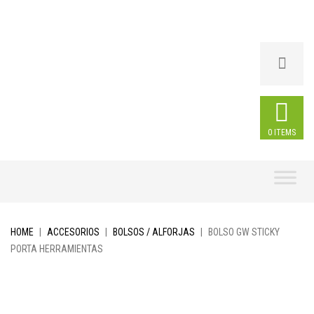
0 ITEMS
Skip
to
content
HOME
|
ACCESORIOS
|
BOLSOS / ALFORJAS
|
BOLSO GW STICKY
PORTA HERRAMIENTAS