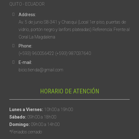
QUITO - ECUADOR
Address:
Av. 5 de junio S8-341 y Chasqui (Local 1er piso, puertas de
vidrio, portón negro y lanfors plateadas) Referencia: Frente al
Coral La Magdalena
Phone:
(+593) 960056422 (+593) 987037640
E-mail:
bicio.tienda@gmail.com
HORARIO DE ATENCIÓN
Lunes a Viernes:
10h00 a 19h00
Sábado:
09h00 a 18h00
Domingo:
09h00 a 14h00
*Feriados cerrado