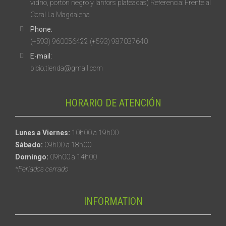
vidrio, portón negro y lanfors plateadas) Referencia: Frente al
Coral La Magdalena
Phone:
(+593) 960056422 (+593) 987037640
E-mail:
bicio.tienda@gmail.com
HORARIO DE ATENCIÓN
Lunes a Viernes:
10h00 a 19h00
Sábado:
09h00 a 18h00
Domingo:
09h00 a 14h00
*Feriados cerrado
INFORMATION