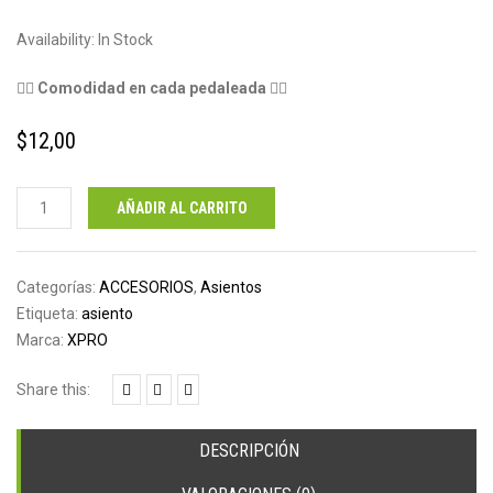
Availability:
In Stock
🚴‍♀️
Comodidad en cada pedaleada
🚴‍♀️
$
12,00
Asiento
AÑADIR AL CARRITO
gel
ancho
XPRO
Categorías:
ACCESORIOS
,
Asientos
cantidad
Etiqueta:
asiento
Marca:
XPRO
Share this:
DESCRIPCIÓN