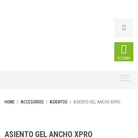
0 ITEMS
Skip
to
content
HOME
|
ACCESORIOS
|
ASIENTOS
|
ASIENTO GEL ANCHO XPRO
ASIENTO GEL ANCHO XPRO