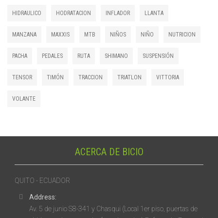
HIDRAULICO
HODRATACION
INFLADOR
LLANTA
MANZANA
MAXXIS
MTB
NIÑOS
NIÑO
NUTRICION
PACHA
PEDALES
RUTA
SHIMANO
SUSPENSIÓN
TENSOR
TIMÓN
TRACCION
TRIATLON
VITTORIA
VOLANTE
ACERCA DE BICIO
QUITO - ECUADOR
Address:
Av. 5 de junio S8-341 y Chasqui (Local 1er piso, puertas de