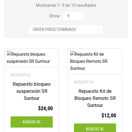
i
Mostrando 1–9 de 10 resultados
a
Show
l
p
a
g
REPUESTOS
a
REPUESTOS
Repuesto bloqueo
n
suspensión SR
Repuesto Kit de
Suntour
Bloqueo Remoto SR
d
Suntour
$
24,00
o
$
12,00
AÑADIR AL
e
AÑADIR AL