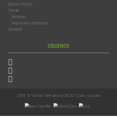
Servicio Técnico
Tienda
Bicicletas
Repuestos y accesorios
Ubicación
SÍGUENOS
2026
© Tienda Taller de bicis BICIO / Quito - Ecuador