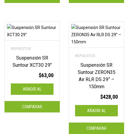
✨
¡PORQUE
COMPRAR
EN
EFECTIVO
SIEMPRE
TE
CONVIENE
MÁS!
REPUESTOS
REPUESTOS
Suspensión SR
Suntour XCT30 29″
Suspensión SR
Suntour ZERON35
$
63,00
Air RLR DS 29” –
150mm
AÑADIR AL
$
428,00
CARRITO
COMPARAR
AÑADIR AL
CARRITO
COMPARAR