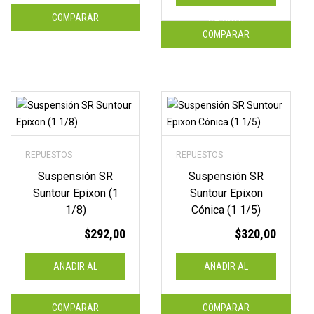
CARRITO
COMPARAR
n
CARRITO
COMPARAR
e
f
e
c
REPUESTOS
REPUESTOS
t
Suspensión SR
Suspensión SR
Suntour Epixon (1
Suntour Epixon
i
1/8)
Cónica (1 1/5)
v
$
292,00
$
320,00
o
AÑADIR AL
AÑADIR AL
!
CARRITO
CARRITO
COMPARAR
COMPARAR