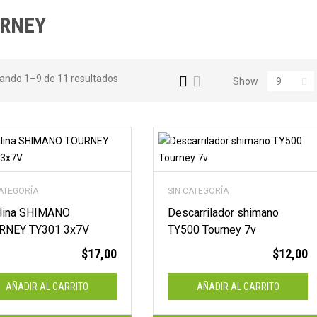
en
RNEY
efectivo!
ando 1–9 de 11 resultados
Show
✨ ¡PORQUE COMPRAR EN
EFECTIVO SIEMPRE TE
CONVIENE MÁS!
CATEGORÍA
SIN CATEGORÍA
alina SHIMANO
Descarrilador shimano
RNEY TY301 3x7V
TY500 Tourney 7v
$
17,00
$
12,00
AÑADIR AL CARRITO
AÑADIR AL CARRITO