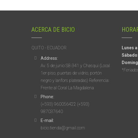
ACERCA DE BICIO
HORAR
QUITO - ECUADOR
Lunes a
Sábado
Address:
Doming
Av. 5 de junio S8-341 y Chasqui (Local
*Feriado
1er piso, puertas de vidrio, portón
negro y lanfors plateadas) Referencia:
Frente al Coral La Magdalena
Phone:
(+593) 960056422 (+593)
987037640
E-mail:
bicio.tienda@gmail.com