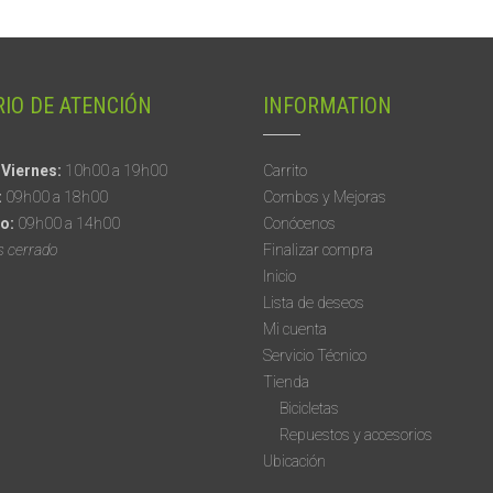
IO DE ATENCIÓN
INFORMATION
 Viernes:
10h00 a 19h00
Carrito
:
09h00 a 18h00
Combos y Mejoras
o:
09h00 a 14h00
Conócenos
s cerrado
Finalizar compra
Inicio
Lista de deseos
Mi cuenta
Servicio Técnico
Tienda
Bicicletas
Repuestos y accesorios
Ubicación