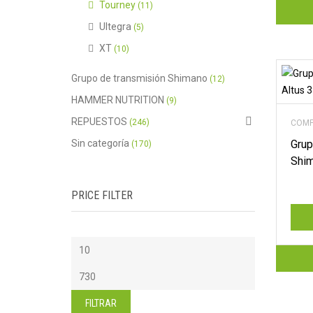
Tourney
(11)
Ultegra
(5)
XT
(10)
Grupo de transmisión Shimano
(12)
HAMMER NUTRITION
(9)
REPUESTOS
(246)
COMP
Sin categoría
Grup
(170)
Shim
PRICE FILTER
Precio
mínimo
Precio
máximo
FILTRAR