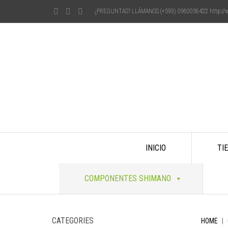
¿PREGUNTAS? LLÁMANOS (+593) 0960056422
http:/
Skip
INICIO
TI
to
content
COMPONENTES SHIMANO
CATEGORIES
HOME
|