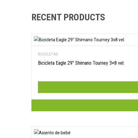
NUEVAS Y USADAS.
Lo que necesitas a un
RECENT PRODUCTS
solo click.
COMPRA AHORA
BICICLETAS
Bicicleta Eagle 29″ Shimano Tourney 3×8 vel.