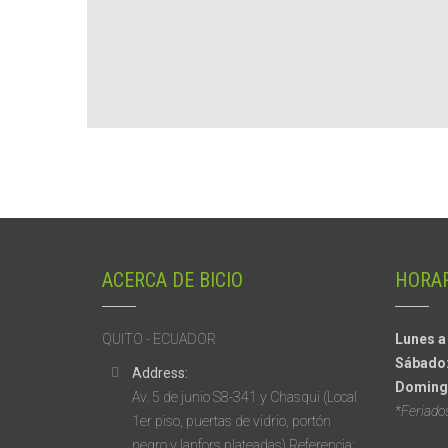
ACERCA DE BICIO
HORAR
QUITO - ECUADOR
Lunes a
Sábado
Address:
Doming
Av. 5 de junio S8-341 y Chasqui (Local
*Feriado
1er piso, puertas de vidrio, portón
negro y lanfors plateadas) Referencia: