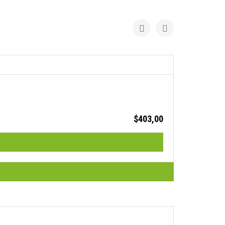
U ESTILO Y
EGURIDAD.
do lo que necesitas
 un solo lugar.
COMPRA AHORA
$
403,00