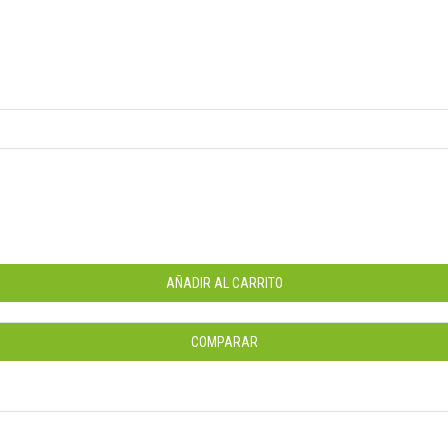
SHIMANO /
T
MULTIMARCA.
S
La mejorar calidad
To
para tu bicicleta.
en
COMPRA AHORA
AÑADIR AL CARRITO
COMPARAR