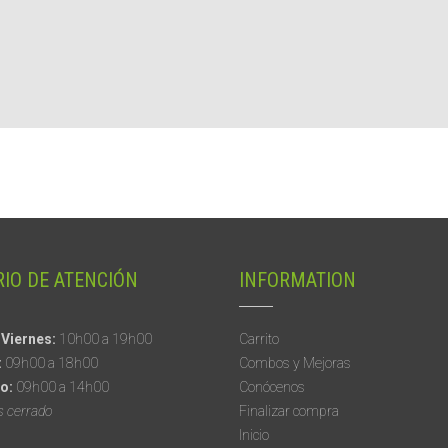
IO DE ATENCIÓN
INFORMATION
 Viernes:
10h00 a 19h00
Carrito
:
09h00 a 18h00
Combos y Mejoras
o:
09h00 a 14h00
Conócenos
s cerrado
Finalizar compra
Inicio