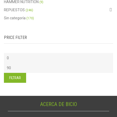
HAMMER NUTRITION
(9)
REPUESTOS
(246)
Sin categoría
(170)
PRICE FILTER
Precio
mínimo
Precio
máximo
FILTRAR
ACERCA DE BICIO