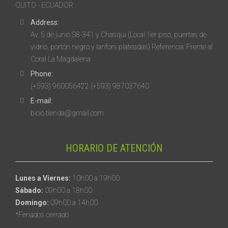
QUITO - ECUADOR
Address:
Av. 5 de junio S8-341 y Chasqui (Local 1er piso, puertas de
vidrio, portón negro y lanfors plateadas) Referencia: Frente al
Coral La Magdalena
Phone:
(+593) 960056422 (+593) 987037640
E-mail:
bicio.tienda@gmail.com
HORARIO DE ATENCIÓN
Lunes a Viernes:
10h00 a 19h00
Sábado:
09h00 a 18h00
Domingo:
09h00 a 14h00
*Feriados cerrado