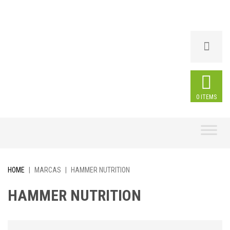
0 ITEMS
Skip
to
content
HOME
|
MARCAS
|
HAMMER NUTRITION
HAMMER NUTRITION