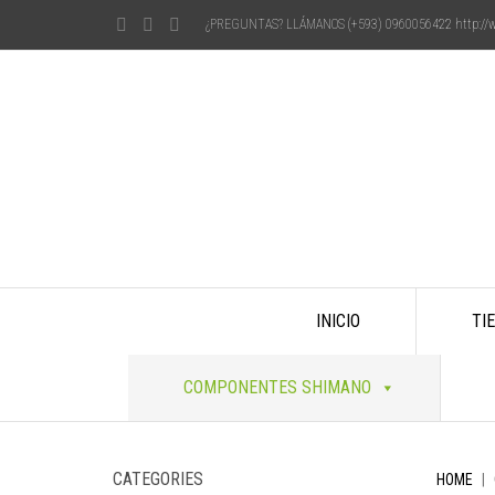
¿PREGUNTAS? LLÁMANOS (+593) 0960056422
http:/
Skip
INICIO
TI
to
content
COMPONENTES SHIMANO
CATEGORIES
HOME
|