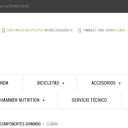
/wa.me/593960056422
Aprovecha
100% PAGOS EN EFECTIVO
RECIBE DESCUENTO
TRABAJO 100%
GARANTIZADO
¡nuestro
descuento
ENDA
BICICLETAS
ACCESORIOS
especial
HAMMER NUTRITION
SERVICIO TÉCNICO
pagando
COMPONENTES SHIMANO
|
CLARIS