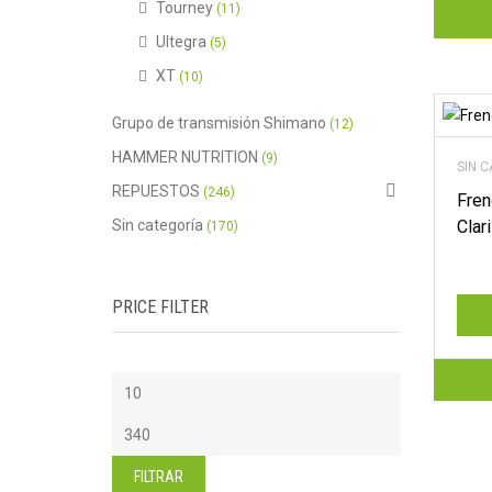
Tourney
(11)
Ultegra
(5)
XT
(10)
Grupo de transmisión Shimano
(12)
HAMMER NUTRITION
(9)
SIN 
REPUESTOS
(246)
Fren
Sin categoría
Clar
(170)
PRICE FILTER
Precio
mínimo
Precio
máximo
FILTRAR