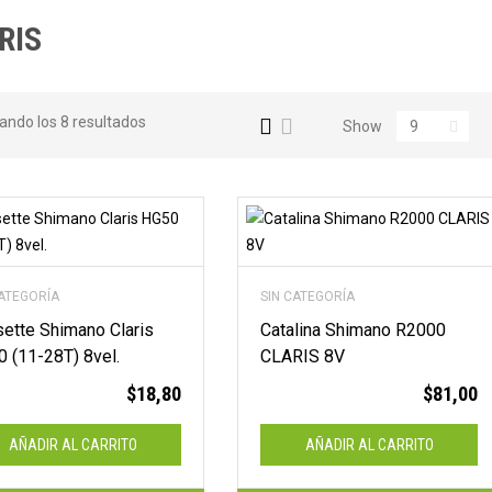
en
RIS
efectivo!
ando los 8 resultados
Show
✨ ¡PORQUE COMPRAR EN
EFECTIVO SIEMPRE TE
CONVIENE MÁS!
CATEGORÍA
SIN CATEGORÍA
ette Shimano Claris
Catalina Shimano R2000
 (11-28T) 8vel.
CLARIS 8V
$
18,80
$
81,00
AÑADIR AL CARRITO
AÑADIR AL CARRITO