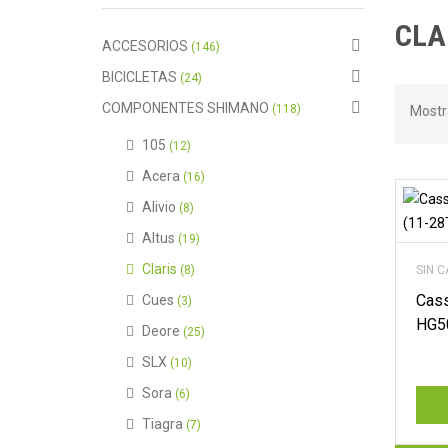
CLA
ACCESORIOS
(146)
BICICLETAS
(24)
COMPONENTES SHIMANO
(118)
Mostr
105
(12)
Acera
(16)
Alivio
(8)
Altus
(19)
Claris
(8)
SIN 
Cass
Cues
(3)
HG50
Deore
(25)
SLX
(10)
Sora
(6)
Tiagra
(7)