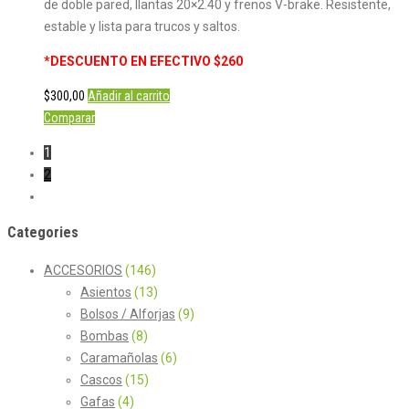
de doble pared, llantas 20×2.40 y frenos V-brake. Resistente,
estable y lista para trucos y saltos.
*DESCUENTO EN EFECTIVO $260
$
300,00
Añadir al carrito
Comparar
1
2
Categories
ACCESORIOS
(146)
Asientos
(13)
Bolsos / Alforjas
(9)
Bombas
(8)
Caramañolas
(6)
Cascos
(15)
Gafas
(4)