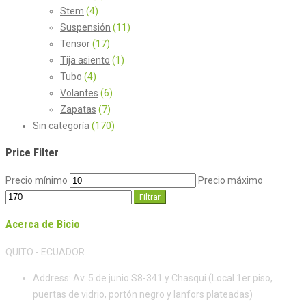
Stem
(4)
Suspensión
(11)
Tensor
(17)
Tija asiento
(1)
Tubo
(4)
Volantes
(6)
Zapatas
(7)
Sin categoría
(170)
Price Filter
Precio mínimo
Precio máximo
Filtrar
Acerca de Bicio
QUITO - ECUADOR
Address:
Av. 5 de junio S8-341 y Chasqui (Local 1er piso,
puertas de vidrio, portón negro y lanfors plateadas)