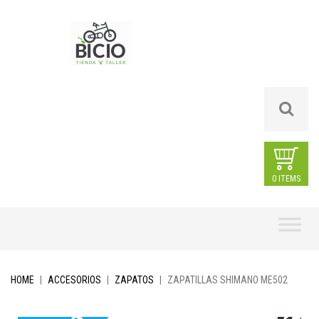
0 ITEMS
Skip
to
content
HOME
|
ACCESORIOS
|
ZAPATOS
|
ZAPATILLAS SHIMANO ME502