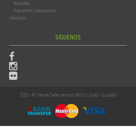
Bicicletas
Repuestos y accesorios
Ubicación
SÍGUENOS
2026
© Tienda Taller de bicis BICIO / Quito - Ecuador