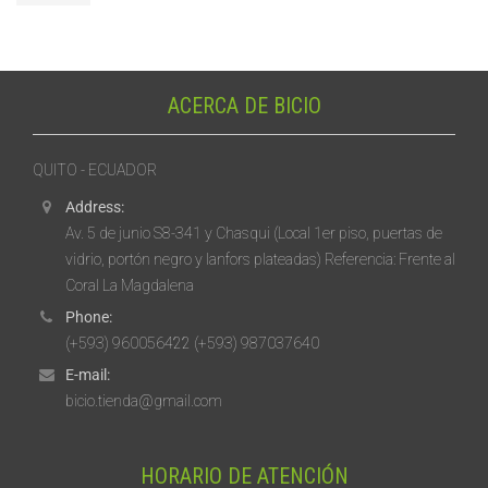
ACERCA DE BICIO
QUITO - ECUADOR
Address:
Av. 5 de junio S8-341 y Chasqui (Local 1er piso, puertas de
vidrio, portón negro y lanfors plateadas) Referencia: Frente al
Coral La Magdalena
Phone:
(+593) 960056422 (+593) 987037640
E-mail:
bicio.tienda@gmail.com
HORARIO DE ATENCIÓN