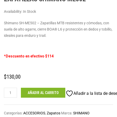
Availability:
In Stock
Shimano SH-ME502 – Zapatillas MTB resistentes y cómodas, con
suela de alto agarre, cierre BOA® L6 y protección en dedos y tobillo,
ideales para enduro y trail.
*Descuento en efectivo $114
$
130,00
Zapatillas
AÑADIR AL CARRITO
Añadir a la lista de des
Shimano
ME502
cantidad
Categorías:
ACCESORIOS
,
Zapatos
Marca:
SHIMANO