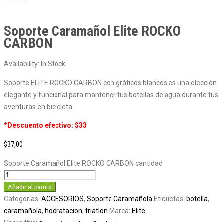
Soporte Caramañol Elite ROCKO
CARBON
Availability:
In Stock
Soporte ELITE ROCKO CARBON con gráficos blancos es una elección
elegante y funcional para mantener tus botellas de agua durante tus
aventuras en bicicleta.
*Descuento efectivo: $33
$
37,00
Soporte Caramañol Elite ROCKO CARBON cantidad
Añadir al carrito
Categorías:
ACCESORIOS
,
Soporte Caramañola
Etiquetas:
botella
,
caramañola
,
hodratacion
,
triatlon
Marca:
Elite