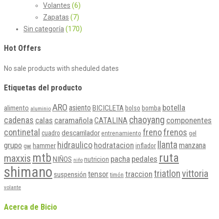
Volantes
(6)
Zapatas
(7)
Sin categoría
(170)
Hot Offers
No sale products with sheduled dates
Etiquetas del producto
ARO
botella
asiento
BICICLETA
alimento
bolso
bomba
aluminio
chaoyang
cadenas
calas
caramañola
componentes
CATALINA
continetal
freno
frenos
descarrilador
cuadro
entrenamiento
gel
llanta
hidraulico
grupo
hodratacion
manzana
hammer
inflador
gw
mtb
ruta
maxxis
pacha
pedales
NIÑOS
nutricion
niño
shimano
vittoria
triatlon
tensor
traccion
suspensión
timón
volante
Acerca de Bicio