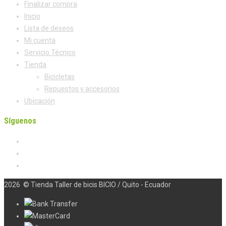
Finalizar compra
Inicio
Lista de deseos
Mi cuenta
Servicio Técnico
Tienda
Bicicletas
Repuestos y accesorios
Ubicación
Síguenos
2026
© Tienda Taller de bicis BICIO / Quito - Ecuador