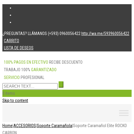
¿PREGUNTAS? LLÁMANOS (+593) 0960056422
http://wa.me/593960056422
CARRITO
LISTA DE DESEOS
100% PAGOS EN EFECTIVO
RECIBE DESCUENTO
TRABAJO 100%
GARANTIZADO
SERVICIO
PROFESIONAL
0 items
Skip to content
Home
|
ACCESORIOS
|
Soporte Caramañola
|
Soporte Caramañol Elite ROCKO
CARBON