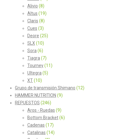
Alivio
(8)
Altus
(19)
Claris
(8)
Cues
(3)
Deore
(25)
SLX
(10)
Sora
(6)
Tiagra
(7)
Tourney
(11)
Ultegra
(5)
XT
(10)
Grupo de transmisión Shimano
(12)
HAMMER NUTRITION
(9)
REPUESTOS
(246)
Aros - Ruedas
(9)
Bottom Bracket
(6)
Cadenas
(17)
Catalinas
(14)