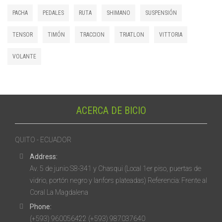
PACHA
PEDALES
RUTA
SHIMANO
SUSPENSIÓN
TENSOR
TIMÓN
TRACCION
TRIATLON
VITTORIA
VOLANTE
ACERCA DE BICIO
QUITO - ECUADOR
Address:
Av. 5 de junio S8-341 y Chasqui (Local 1er piso, puertas de
vidrio, portón negro y lanfors plateadas) Referencia: Frente al
Coral La Magdalena
Phone:
(+593) 960056422 (+593) 987037640