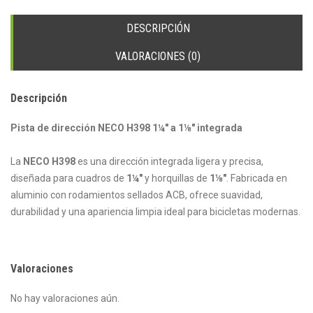
a
1
DESCRIPCIÓN
1/8"
Integrada
VALORACIONES (0)
cantidad
Descripción
Pista de dirección NECO H398 1¼″ a 1⅛″ integrada
La
NECO H398
es una dirección integrada ligera y precisa,
diseñada para cuadros de
1¼″
y horquillas de
1⅛″
. Fabricada en
aluminio con rodamientos sellados ACB, ofrece suavidad,
durabilidad y una apariencia limpia ideal para bicicletas modernas.
Valoraciones
No hay valoraciones aún.