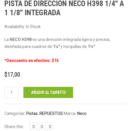
PISTA DE DIRECCIÓN NECO H398 1/4″ A
1 1/8″ INTEGRADA
Availability:
In Stock
La
NECO H398
es una dirección integrada ligera y precisa,
diseñada para cuadros de
1¼″
y horquillas de
1⅛″
.
*Descuento en efectivo: $15
$
17,00
Pista
AÑADIR AL CARRITO
de
dirección
NECO
Categorías:
Pistas
,
REPUESTOS
Marca:
Neco
H398
1/4"
Share this: