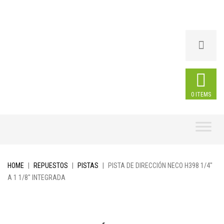
0 ITEMS
Skip
to
content
HOME
|
REPUESTOS
|
PISTAS
|
PISTA DE DIRECCIÓN NECO H398 1/4″
A 1 1/8″ INTEGRADA