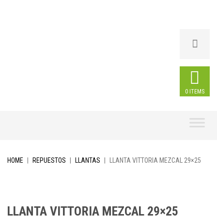
0 ITEMS
Skip
to
content
HOME
|
REPUESTOS
|
LLANTAS
|
LLANTA VITTORIA MEZCAL 29×25
LLANTA VITTORIA MEZCAL 29×25