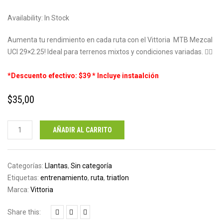
Availability:
In Stock
Aumenta tu rendimiento en cada ruta con el Vittoria MTB Mezcal
UCI 29×2.25! Ideal para terrenos mixtos y condiciones variadas. 🚴‍♂️
*Descuento efectivo: $39 * Incluye instaalción
$
35,00
Llanta
AÑADIR AL CARRITO
Vittoria
Mezcal
29x25
Categorías:
Llantas
,
Sin categoría
cantidad
Etiquetas:
entrenamiento
,
ruta
,
triatlon
Marca:
Vittoria
Share this: