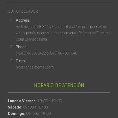
QUITO - ECUADOR
Address:
Av. 5 de junio S8-341 y Chasqui (Local 1er piso, puertas de
vidrio, portón negro y lanfors plateadas) Referencia: Frente al
Coral La Magdalena
Phone:
(+593) 960056422 (+593) 987037640
E-mail:
bicio.tienda@gmail.com
HORARIO DE ATENCIÓN
Lunes a Viernes:
10h00 a 19h00
Sábado:
09h00 a 18h00
Domingo:
09h00 a 14h00