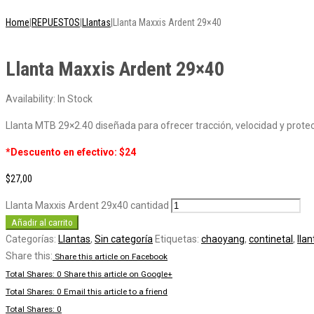
Home
|
REPUESTOS
|
Llantas
|
Llanta Maxxis Ardent 29×40
Llanta Maxxis Ardent 29×40
Availability:
In Stock
Llanta MTB 29×2.40 diseñada para ofrecer tracción, velocidad y protecc
*Descuento en efectivo: $24
$
27,00
Llanta Maxxis Ardent 29x40 cantidad
Añadir al carrito
Categorías:
Llantas
,
Sin categoría
Etiquetas:
chaoyang
,
continetal
,
llan
Share this:
Share this article on Facebook
Total Shares: 0
Share this article on Google+
Total Shares: 0
Email this article to a friend
Total Shares: 0