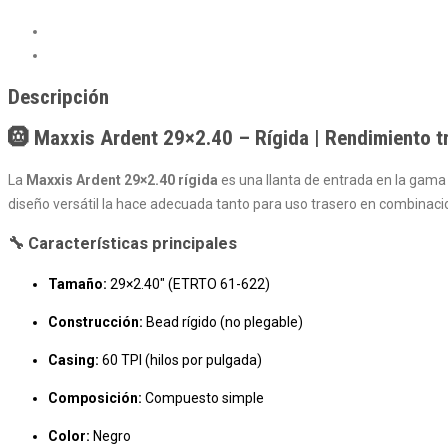
Descripción
Valoraciones (0)
Descripción
🛞 Maxxis Ardent 29×2.40 – Rígida | Rendimiento tr
La
Maxxis Ardent 29×2.40 rígida
es una llanta de entrada en la gama
diseño versátil la hace adecuada tanto para uso trasero en combinacio
🔧 Características principales
Tamaño:
29×2.40″ (ETRTO 61-622)
Construcción:
Bead rígido (no plegable)
Casing:
60 TPI (hilos por pulgada)
Composición:
Compuesto simple
Color:
Negro