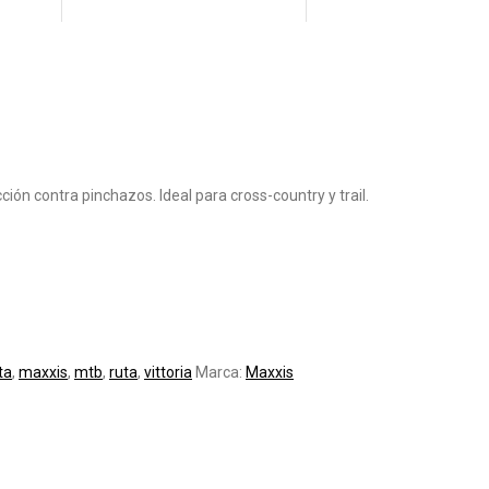
ión contra pinchazos. Ideal para cross-country y trail.
ta
,
maxxis
,
mtb
,
ruta
,
vittoria
Marca:
Maxxis