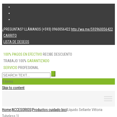
¿PREGUNTAS? LLÁMANOS (+593) 0960056422
http://wa.me/593960056422
CARRITO
LISTA DE DESEOS
100% PAGOS EN EFECTIVO
RECIBE DESCUENTO
TRABAJO 100%
GARANTIZADO
SERVICIO
PROFESIONAL
0 items
Skip to content
Home
|
ACCESORIOS
|
Productos cuidado bici
|
Líquido Sellante Vittoria
Tubeless 1L