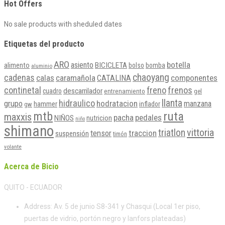
Hot Offers
No sale products with sheduled dates
Etiquetas del producto
ARO
botella
asiento
BICICLETA
alimento
bolso
bomba
aluminio
chaoyang
cadenas
calas
caramañola
componentes
CATALINA
continetal
freno
frenos
descarrilador
cuadro
entrenamiento
gel
llanta
hidraulico
grupo
hodratacion
manzana
hammer
inflador
gw
mtb
ruta
maxxis
pacha
pedales
NIÑOS
nutricion
niño
shimano
vittoria
triatlon
tensor
traccion
suspensión
timón
volante
Acerca de Bicio
QUITO - ECUADOR
Address:
Av. 5 de junio S8-341 y Chasqui (Local 1er piso,
puertas de vidrio, portón negro y lanfors plateadas)