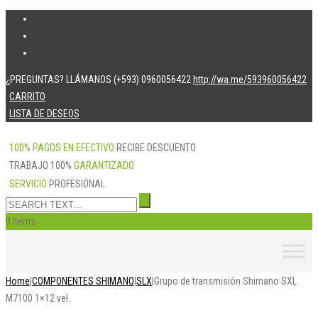
¿PREGUNTAS? LLÁMANOS (+593) 0960056422
http://wa.me/593960056422
CARRITO
LISTA DE DESEOS
100% PAGOS EN EFECTIVO
RECIBE DESCUENTO
TRABAJO 100%
GARANTIZADO
SERVICIO
PROFESIONAL
0 items
Skip
to
content
Home
|
COMPONENTES SHIMANO
|
SLX
|
Grupo de transmisión Shimano SXL
M7100 1×12 vel.