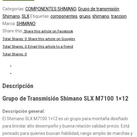
transmisión
Categorías:
COMPONENTES SHIMANO
,
Grupo de transmisión
Shimano
Shimano
,
SLX
Etiquetas:
componentes
,
grupo
,
shimano
,
traccion
SXL
Marca:
SHIMANO
M7100
Share this:
Share this article on Facebook
1x12
Total Shares: 0
Share this article on Google+
vel.
Total Shares: 0
Email this article to a friend
cantidad
Total Shares: 0
Descripción
Valoraciones (0)
Descripción
Grupo de Transmisión Shimano SLX M7100 1×12
Descripción general:
El Shimano SLX M7100 1×12 es un grupo para montaña diseñado
para brindar alto desempeño y buena relación calidad-precio. Está
pensado para quienes buscan fiabilidad, rango amplio de marchas y