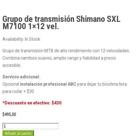
Grupo de transmisión Shimano SXL
M7100 1×12 vel.
Availability:
In Stock
Grupo de transmisión MTB de alto rendimiento con 12 velocidades.
Combina cambios suaves, amplio rango y fiabilidad a precio
accesible.
Servicio adicional:
Opcional
instalación profesional ABC
para dejar tu bicicleta lista
para rodar + $30
*Descuento en efectivo: $430
$
495,00
Grupo
de
Añadir al carrito