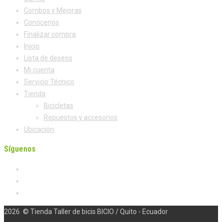
Combos y Mejoras
Conócenos
Finalizar compra
Inicio
Lista de deseos
Mi cuenta
Servicio Técnico
Tienda
Bicicletas
Repuestos y accesorios
Ubicación
Síguenos
2026
© Tienda Taller de bicis BICIO / Quito - Ecuador