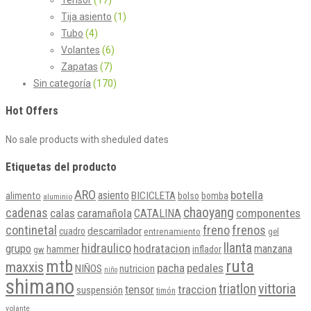
Tija asiento
(1)
Tubo
(4)
Volantes
(6)
Zapatas
(7)
Sin categoría
(170)
Hot Offers
No sale products with sheduled dates
Etiquetas del producto
ARO
botella
asiento
BICICLETA
alimento
bolso
bomba
aluminio
chaoyang
cadenas
calas
caramañola
componentes
CATALINA
continetal
freno
frenos
descarrilador
cuadro
entrenamiento
gel
llanta
hidraulico
grupo
hodratacion
manzana
hammer
inflador
gw
mtb
ruta
maxxis
pacha
pedales
NIÑOS
nutricion
niño
shimano
vittoria
triatlon
tensor
traccion
suspensión
timón
volante