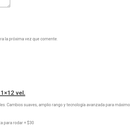
ara la próxima vez que comente.
1×12 vel.
des. Cambios suaves, amplio rango y tecnología avanzada para máximo c
sta para rodar + $30