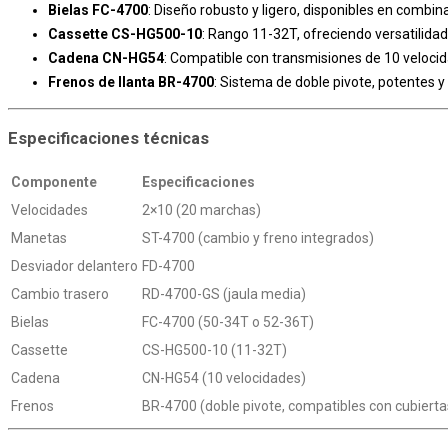
Bielas FC-4700
: Diseño robusto y ligero, disponibles en combi
Cassette CS-HG500-10
: Rango 11-32T, ofreciendo versatilidad
Cadena CN-HG54
: Compatible con transmisiones de 10 veloci
Frenos de llanta BR-4700
: Sistema de doble pivote, potentes 
Especificaciones técnicas
Componente
Especificaciones
Velocidades
2×10 (20 marchas)
Manetas
ST-4700 (cambio y freno integrados)
Desviador delantero
FD-4700
Cambio trasero
RD-4700-GS (jaula media)
Bielas
FC-4700 (50-34T o 52-36T)
Cassette
CS-HG500-10 (11-32T)
Cadena
CN-HG54 (10 velocidades)
Frenos
BR-4700 (doble pivote, compatibles con cubiert