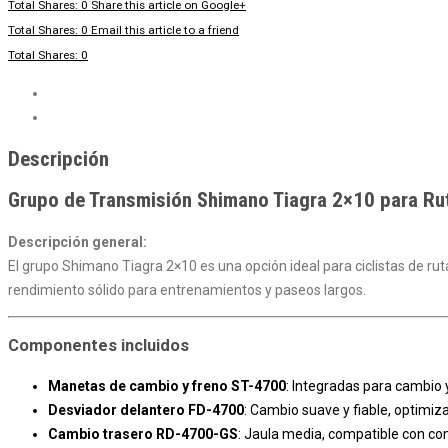
Total Shares: 0
Share this article on Google+
Total Shares: 0
Email this article to a friend
Total Shares: 0
Descripción
Valoraciones (0)
Descripción
Grupo de Transmisión Shimano Tiagra 2×10 para Ru
Descripción general:
El grupo Shimano Tiagra 2×10 es una opción ideal para ciclistas de r
rendimiento sólido para entrenamientos y paseos largos.
Componentes incluidos
Manetas de cambio y freno ST-4700
: Integradas para cambio 
Desviador delantero FD-4700
: Cambio suave y fiable, optimiz
Cambio trasero RD-4700-GS
: Jaula media, compatible con co