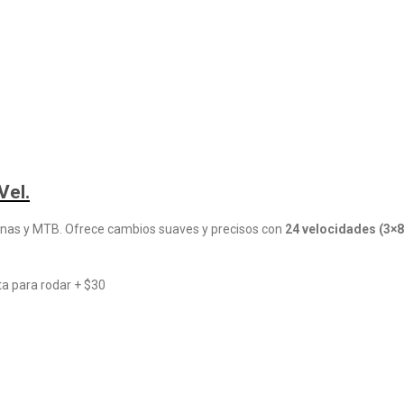
Vel.
banas y MTB. Ofrece cambios suaves y precisos con
24 velocidades (3×8
sta para rodar + $30