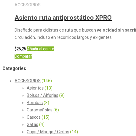
ACCESORIOS
Asiento ruta antiprostático XPRO
Diseñado para ciclistas de ruta que buscan
velocidad sin sacr
circulación, incluso en recorridos largos y exigentes.
$
25,25
Añadir al carrito
Comparar
Categories
ACCESORIOS
(146)
Asientos
(13)
Bolsos / Alforjas
(9)
Bombas
(8)
Caramañolas
(6)
Cascos
(15)
Gafas
(4)
Grips / Mango / Cintas
(14)