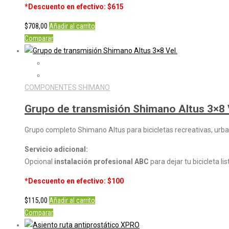
*Descuento en efectivo: $615
$
708,00
Añadir al carrito
Comparar
COMPONENTES SHIMANO
Grupo de transmisión Shimano Altus 3×8 
Grupo completo Shimano Altus para bicicletas recreativas, ur
Servicio adicional:
Opcional
instalación profesional ABC
para dejar tu bicicleta li
*Descuento en efectivo: $100
$
115,00
Añadir al carrito
Comparar