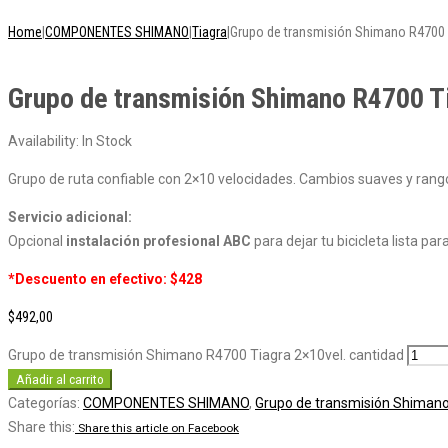
Home
|
COMPONENTES SHIMANO
|
Tiagra
|
Grupo de transmisión Shimano R4700 
Grupo de transmisión Shimano R4700 T
Availability:
In Stock
Grupo de ruta confiable con 2×10 velocidades. Cambios suaves y rang
Servicio adicional:
Opcional
instalación profesional ABC
para dejar tu bicicleta lista par
*Descuento en efectivo: $428
$
492,00
Grupo de transmisión Shimano R4700 Tiagra 2×10vel. cantidad
Añadir al carrito
Categorías:
COMPONENTES SHIMANO
,
Grupo de transmisión Shiman
Share this:
Share this article on Facebook