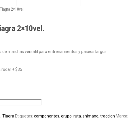
Tiagra 2×10vel.
iagra 2×10vel.
o de marchas versátil para entrenamientos y paseos largos.
a rodar + $35
o
,
Tiagra
Etiquetas:
componentes
,
grupo
,
ruta
,
shimano
,
traccion
Marca: