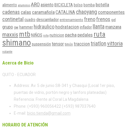
ARO
botella
asiento
BICICLETA
alimento
bolso
bomba
aluminio
chaoyang
cadenas
calas
caramañola
componentes
CATALINA
continetal
freno
frenos
descarrilador
cuadro
entrenamiento
gel
llanta
hidraulico
grupo
hodratacion
manzana
hammer
inflador
gw
mtb
ruta
maxxis
pacha
pedales
NIÑOS
nutricion
niño
shimano
vittoria
triatlon
tensor
traccion
suspensión
timón
volante
Acerca de Bicio
QUITO - ECUADOR
Address:
Av. 5 de junio S8-341 y Chasqui (Local 1er piso,
puertas de vidrio, portón negro y lanfors plateadas)
Referencia: Frente al Coral La Magdalena
Phone:
(+593) 960056422 (+593) 987037640
E-mail:
bicio.tienda@gmail.com
HORARIO DE ATENCIÓN