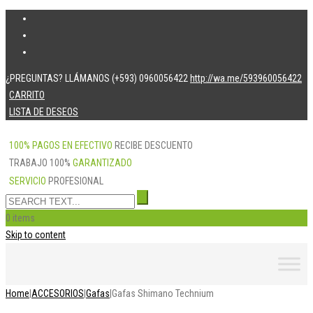
¿PREGUNTAS? LLÁMANOS (+593) 0960056422
http://wa.me/593960056422
CARRITO
LISTA DE DESEOS
100% PAGOS EN EFECTIVO
RECIBE DESCUENTO
TRABAJO 100%
GARANTIZADO
SERVICIO
PROFESIONAL
0 items
Skip to content
Home
|
ACCESORIOS
|
Gafas
|
Gafas Shimano Technium