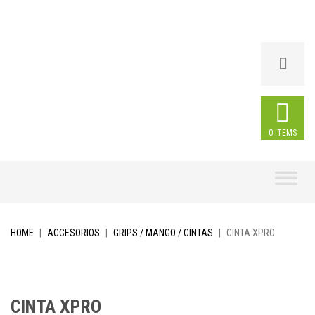
0 ITEMS
Skip
to
content
HOME
|
ACCESORIOS
|
GRIPS / MANGO / CINTAS
|
CINTA XPRO
CINTA XPRO