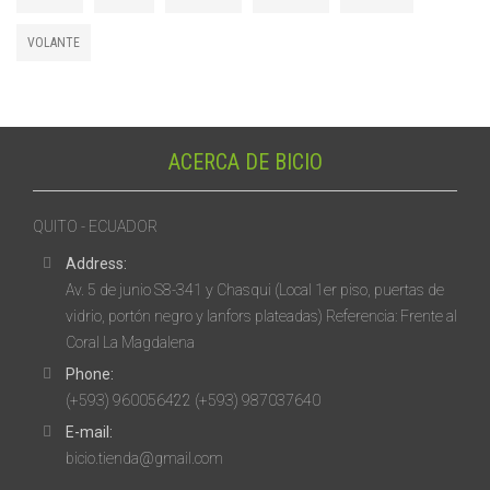
VOLANTE
ACERCA DE BICIO
QUITO - ECUADOR
Address:
Av. 5 de junio S8-341 y Chasqui (Local 1er piso, puertas de
vidrio, portón negro y lanfors plateadas) Referencia: Frente al
Coral La Magdalena
Phone:
(+593) 960056422 (+593) 987037640
E-mail:
bicio.tienda@gmail.com