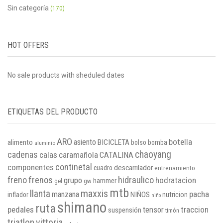
Sin categoría
(170)
HOT OFFERS
No sale products with sheduled dates
ETIQUETAS DEL PRODUCTO
ARO
botella
asiento
BICICLETA
alimento
bolso
bomba
aluminio
chaoyang
cadenas
calas
caramañola
CATALINA
continetal
componentes
descarrilador
cuadro
entrenamiento
freno
frenos
hidraulico
grupo
hodratacion
hammer
gel
gw
mtb
maxxis
llanta
pacha
manzana
NIÑOS
inflador
nutricion
niño
shimano
ruta
pedales
tensor
traccion
suspensión
timón
vittoria
triatlon