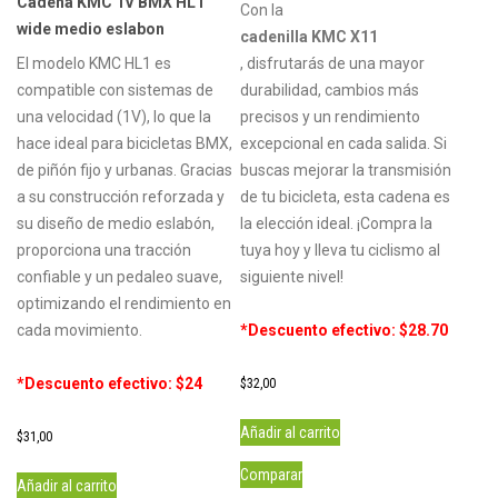
Cadena KMC 1V BMX HL1
Con la
wide medio eslabon
cadenilla KMC X11
El modelo KMC HL1 es
, disfrutarás de una mayor
compatible con sistemas de
durabilidad, cambios más
una velocidad (1V), lo que la
precisos y un rendimiento
hace ideal para bicicletas BMX,
excepcional en cada salida. Si
de piñón fijo y urbanas. Gracias
buscas mejorar la transmisión
a su construcción reforzada y
de tu bicicleta, esta cadena es
su diseño de medio eslabón,
la elección ideal. ¡Compra la
proporciona una tracción
tuya hoy y lleva tu ciclismo al
confiable y un pedaleo suave,
siguiente nivel!
optimizando el rendimiento en
cada movimiento.
*Descuento efectivo: $28.70
*Descuento efectivo: $24
$
32,00
Añadir al carrito
$
31,00
Comparar
Añadir al carrito