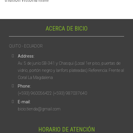
volante
ACERCA DE BICIO
QUITO - ECUADOR
Address:
Av. 5 de junio S8-341 y Chasqui (Local 1er piso, puertas de
vidrio, portón negro y lanfors plateadas) Referencia: Frente al
Coral La Magdalena
Phone:
(+593) 960056422 (+593) 987037640
E-mail:
bicio.tienda@gmail.com
HORARIO DE ATENCIÓN