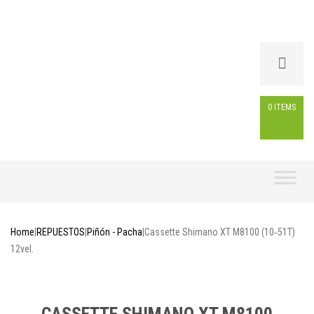
0 ITEMS
Skip
to
content
Home
|
REPUESTOS
|
Piñón - Pacha
|
Cassette Shimano XT M8100 (10‑51T)
12vel.