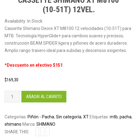
CASSETTE SHIMANO XT M8100
(10‑51T) 12VEL.
Availability:
In Stock
Cassette Shimano Deore XT M8100 12 velocidades (10‑51T) para
MTB. Tecnología HyperGlide+ para cambios suaves y precisos,
construcción BEAM SPIDER ligera y piñones de acero duraderos.
Amplio rango trasero ideal para subidas y descensos exigentes.
*Descuento en efectivo $151
$
169,30
Cassette
AÑADIR AL CARRITO
Shimano
XT
M8100
Categorías:
Piñón - Pacha
,
Sin categoría
,
XT
Etiquetas:
mtb
,
pacha
,
(10‑51T)
shimano
Marca:
SHIMANO
12vel.
SHARE THIS: