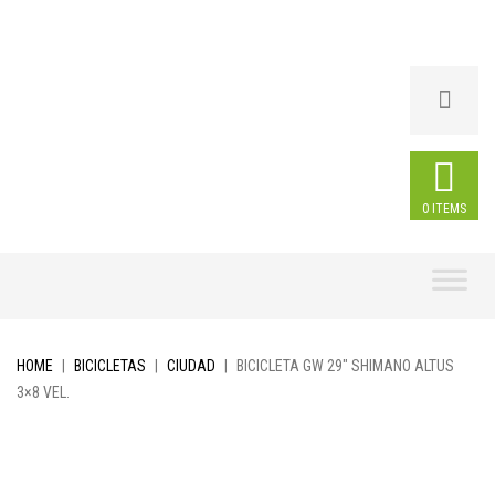
0 ITEMS
Skip
to
content
HOME
|
BICICLETAS
|
CIUDAD
|
BICICLETA GW 29″ SHIMANO ALTUS
3×8 VEL.