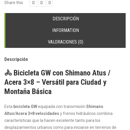
3x8
Share this:
vel.
cantidad
DESCRIPCIÓN
INFORMATION
VALORACIONES (0)
Descripción
🚴 Bicicleta GW con Shimano Atus /
Acera 3×8 – Versátil para Ciudad y
Montaña Básica
Esta
bicicleta GW
equipada con transmisión
Shimano
Altus/Acera 3×8 velocidades
y frenos hidráulicos combina
características que la hacen excelente tanto para los
desplazamientos urbanos como para iniciarse en terrenos de