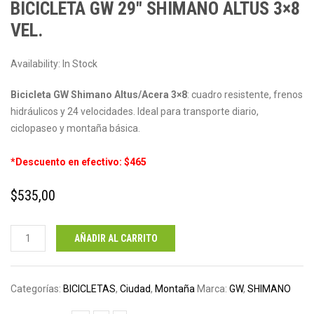
BICICLETA GW 29″ SHIMANO ALTUS 3×8
VEL.
Availability:
In Stock
Bicicleta GW Shimano Altus/Acera 3×8
: cuadro resistente, frenos
hidráulicos y 24 velocidades. Ideal para transporte diario,
ciclopaseo y montaña básica.
*Descuento en efectivo: $465
$
535,00
Bicicleta
AÑADIR AL CARRITO
GW
29"
Shimano
Categorías:
BICICLETAS
,
Ciudad
,
Montaña
Marca:
GW
,
SHIMANO
Altus