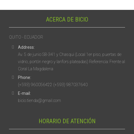
ACERCA DE BICIO
QUITO - ECUADOR
Address:
Av. 5 de junio S8-341 y Chasqui (Local 1er piso, puertas de
vidrio, portón negro y lanfors plateadas) Referencia: Frente al
Coral La Magdalena
Phone:
(+593) 960056422 (+593) 987037640
E-mail:
bicio.tienda@gmail.com
HORARIO DE ATENCIÓN