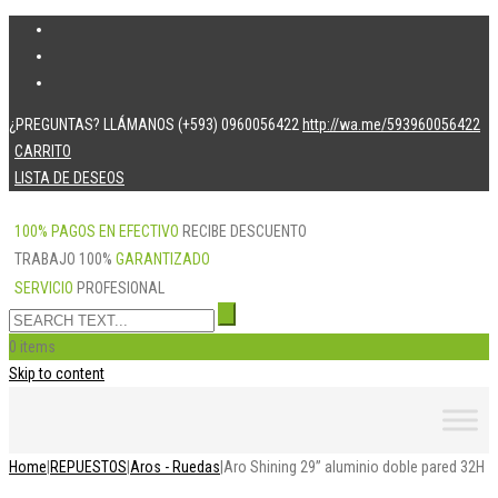
¿PREGUNTAS? LLÁMANOS (+593) 0960056422
http://wa.me/593960056422
CARRITO
LISTA DE DESEOS
100% PAGOS EN EFECTIVO
RECIBE DESCUENTO
TRABAJO 100%
GARANTIZADO
SERVICIO
PROFESIONAL
0 items
Skip to content
Home
|
REPUESTOS
|
Aros - Ruedas
|
Aro Shining 29” aluminio doble pared 32H