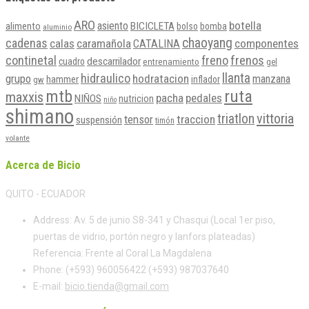
ARO
botella
asiento
BICICLETA
alimento
bolso
bomba
aluminio
chaoyang
cadenas
calas
caramañola
componentes
CATALINA
continetal
freno
frenos
descarrilador
cuadro
entrenamiento
gel
llanta
hidraulico
grupo
hodratacion
manzana
hammer
inflador
gw
mtb
ruta
maxxis
pacha
pedales
NIÑOS
nutricion
niño
shimano
vittoria
triatlon
tensor
traccion
suspensión
timón
volante
Acerca de Bicio
QUITO - ECUADOR
Address:
Av. 5 de junio S8-341 y Chasqui (Local 1er piso,
puertas de vidrio, portón negro y lanfors plateadas)
Referencia: Frente al Coral La Magdalena
Phone:
(+593) 960056422 (+593) 987037640
E-mail:
bicio.tienda@gmail.com