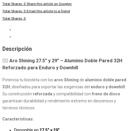
Total Shares: 0
Share this article on Google+
Total Shares: 0
Email this article to a friend
Total Shares: 0
Descripción
Valoraciones (0)
Descripción
🚵‍♂️
Aro Shining 27.5” y 29” – Aluminio Doble Pared 32H
Reforzado para Enduro y Downhill
Potencia tu bicicleta con los
aros Shining
de
aluminio doble pared
32H
, diseñados para soportar las exigencias del
enduro y downhill
.
Su construcción
reforzada
y compatibilidad con
freno de disco
garantizan durabilidad y rendimiento extremo en descensos y
terrenos técnicos.
Características:
Disponible en
27.5” y 29”
.