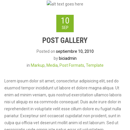
10
SEP
POST GALLERY
Posted on
septiembre 10, 2010
by
biciadmin
in
Markup
,
Media
,
Post Formats
,
Template
Lorem ipsum dolor sit amet, consectetur adipisicing elit, sed do
eiusmod tempor incididunt ut labore et dolore magna aliqua. Ut
enim ad minim veniam, quis nostrud exercitation ullamco laboris
nisi ut aliquip ex ea commodo consequat. Duis aute irure dolor in
reprehenderit in voluptate velit esse cillum dolore eu fugiat nulla
pariatur. Excepteur sint occaecat cupidatat non proident, sunt in
culpa qui officia vet deserunt mollit anim id est laborum. Sed ut
perspiciatis unde omnis iste natus error sit voluptatem