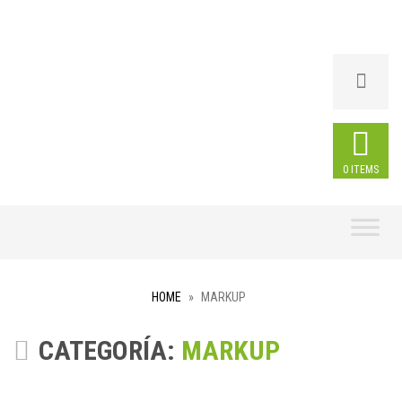
0 ITEMS
Skip
to
content
HOME
»
MARKUP
CATEGORÍA:
MARKUP