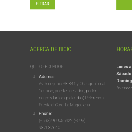
máximo
FILTRAR
ACERCA DE BICIO
HORAR
QUITO - ECUADOR
Lunes a
Sábado
Address:
Doming
Av. 5 de junio S8-341 y Chasqui (Local
*Feriado
1er piso, puertas de vidrio, portón
negro y lanfors plateadas) Referencia:
Frente al Coral La Magdalena
Phone:
(+593) 960056422 (+593)
987037640