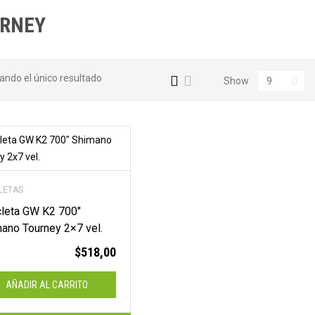
en
RNEY
efectivo!
ando el único resultado
Show
✨ ¡PORQUE COMPRAR EN
EFECTIVO SIEMPRE TE
CONVIENE MÁS!
LETAS
cleta GW K2 700″
ano Tourney 2×7 vel.
$
518,00
AÑADIR AL CARRITO