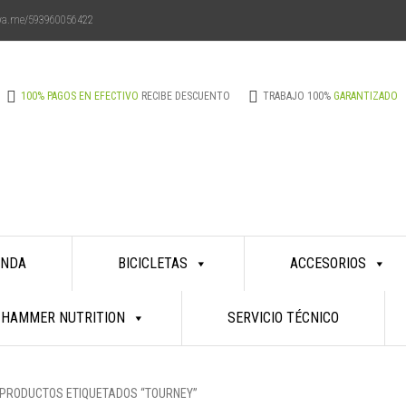
/wa.me/593960056422
Aprovecha
100% PAGOS EN EFECTIVO
RECIBE DESCUENTO
TRABAJO 100%
GARANTIZADO
¡nuestro
descuento
ENDA
BICICLETAS
ACCESORIOS
especial
HAMMER NUTRITION
SERVICIO TÉCNICO
pagando
PRODUCTOS ETIQUETADOS “TOURNEY”