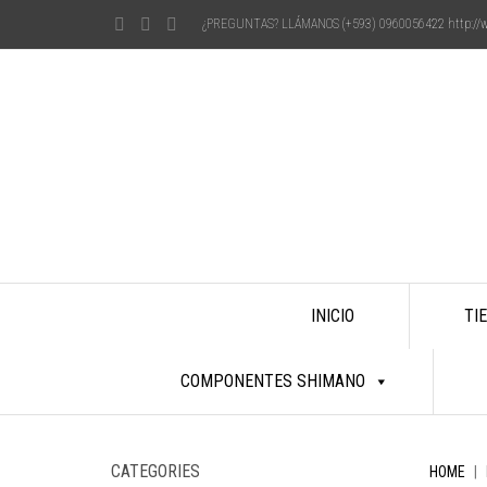
¿PREGUNTAS? LLÁMANOS (+593) 0960056422
http:/
Skip
INICIO
TI
to
content
COMPONENTES SHIMANO
CATEGORIES
HOME
|