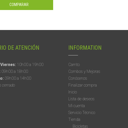
COMPARAR
IO DE ATENCIÓN
INFORMATION
 Viernes:
10h00 a 19h00
Carrito
:
09h00 a 18h00
Combos y Mejoras
o:
09h00 a 14h00
Conócenos
s cerrado
Finalizar compra
Inicio
Lista de deseos
Mi cuenta
Servicio Técnico
Tienda
Bicicletas