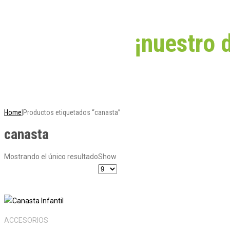
Aprovecha
¡nuestro 
✨ ¡PORQUE COMPRAR EN EFECTIVO SIEMPRE TE CONVIENE MÁ
Home
|
Productos etiquetados “canasta”
canasta
Mostrando el único resultado
Show
ACCESORIOS