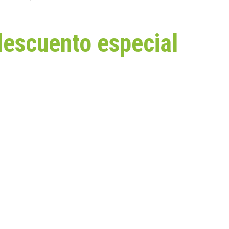
descuento especial
paga
S!