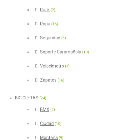
Rack
(2)
Ropa
(16)
Seguridad
(6)
Soporte Caramañola
(10)
Velocímetro
(4)
Zapatos
(16)
BICICLETAS
(24)
BMX
(2)
Ciudad
(10)
Montaña
(9)