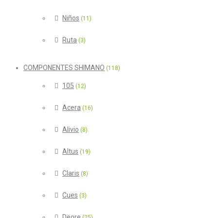
Niños
(11)
Ruta
(3)
COMPONENTES SHIMANO
(118)
105
(12)
Acera
(16)
Alivio
(8)
Altus
(19)
Claris
(8)
Cues
(3)
Deore
(25)