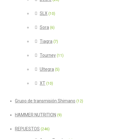
SLX
(10)
Sora
(6)
Tiagra
(7)
Tourney
(11)
Ultegra
(5)
XT
(10)
Grupo de transmisión Shimano
(12)
HAMMER NUTRITION
(9)
REPUESTOS
(246)